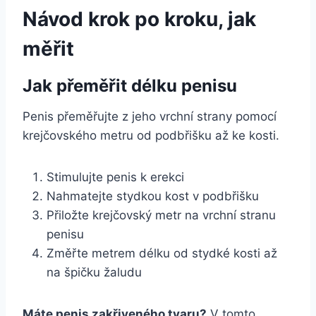
Návod krok po kroku, jak
měřit
Jak přeměřit délku penisu
Penis přeměřujte z jeho vrchní strany pomocí
krejčovského metru od podbřišku až ke kosti.
Stimulujte penis k erekci
Nahmatejte stydkou kost v podbřišku
Přiložte krejčovský metr na vrchní stranu
penisu
Změřte metrem délku od stydké kosti až
na špičku žaludu
Máte penis zakřiveného tvaru?
V tomto