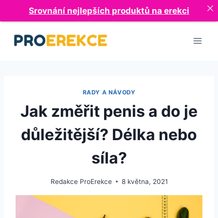
Srovnání nejlepších produktů na erekci
Přeskočit
na
obsah
RADY A NÁVODY
Jak změřit penis a do je
důležitější? Délka nebo
síla?
Redakce ProErekce
8 května, 2021