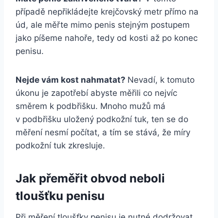
případě nepřikládejte krejčovský metr přímo na
úd, ale měřte mimo penis stejným postupem
jako píšeme nahoře, tedy od kosti až po konec
penisu.
Nejde vám kost nahmatat?
Nevadí, k tomuto
úkonu je zapotřebí abyste měřili co nejvíc
směrem k podbřišku. Mnoho mužů má
v podbřišku uložený podkožní tuk, ten se do
měření nesmí počítat, a tím se stává, že míry
podkožní tuk zkresluje.
Jak přeměřit obvod neboli
tloušťku penisu
Při měření tloušťky penisu je nutné dodržovat