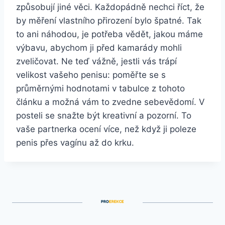
způsobují jiné věci. Každopádně nechci říct, že
by měření vlastního přirození bylo špatné. Tak
to ani náhodou, je potřeba vědět, jakou máme
výbavu, abychom ji před kamarády mohli
zveličovat. Ne teď vážně, jestli vás trápí
velikost vašeho penisu: poměřte se s
průměrnými hodnotami v tabulce z tohoto
článku a možná vám to zvedne sebevědomí. V
posteli se snažte být kreativní a pozorní. To
vaše partnerka ocení více, než když ji poleze
penis přes vagínu až do krku.