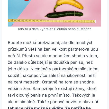
Kdo to u dam vyhraje? Dlouhán nebo tlusťoch?
Budete možná překvapení, ale dle mnohých
průzkumů většina žen velikost partnerova údu
neřeší. Přesto se ale mnoho žen shodlo v tom,
že daleko důležitější je tloušťka penisu, než
jeho délka. Nicméně v partnerském milostném
soužití nakonec více záleží na šikovnosti nežli
na centimetrech. Ostatně na tom se shodne
většina žen. Samozřejmě existují i ženy, které
taví dlouhý penis na první místo. Takových je
ale minimálně. Takže pánové nevěste hlavu.
V
tabulce níže možná uvidíte, že patříte ke