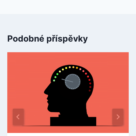
Podobné příspěvky