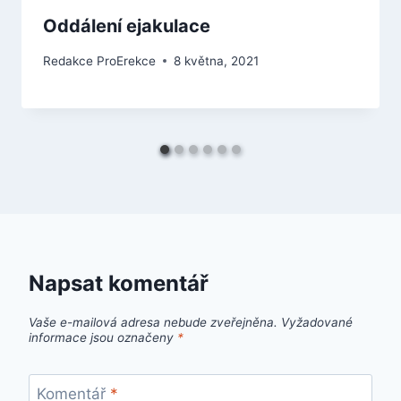
Oddálení ejakulace
Redakce ProErekce
8 května, 2021
Napsat komentář
Vaše e-mailová adresa nebude zveřejněna.
Vyžadované
informace jsou označeny
*
Komentář
*