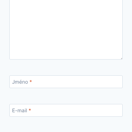
Jméno
*
E-mail
*